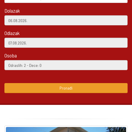
Dolazak
Odlazak
Osoba
Pronađi