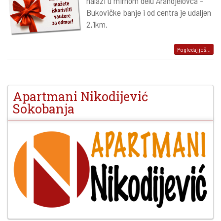
nalazi u mirnom delu Arandjelovca -
Bukovičke banje i od centra je udaljen
2,1km.
Pogledaj još...
Apartmani Nikodijević
Sokobanja