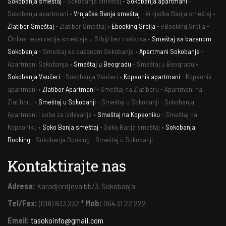
Sokobanja smeštaj
- Sokobanja smeštaj •
Sokobanja apartmani
-
Sokobanja apartmani •
Vrnjačka Banja smeštaj
- Vrnjačka Banja smeštaj •
Zlatibor Smeštaj
- Zlatibor Smeštaj •
Ebooking Srbija
- eBooking Srbija -
Оnline rezervacije smeštaja u Srbiji bez troškova •
Smeštaj sa bazenom
Sokobanja
- Smeštaj sa bazenom Sokobanja •
Apartmani Sokobanja
-
Apartmani Sokobanja •
Smeštaj u Beogradu
- Smeštaj u Beogradu •
Sokobanja Vaučeri
- Sokobanja Vaučeri •
Kopaonik apartmani
- Kopaonik
apartmani •
Zlatibor Apartmani
- Smeštaj na Zlatiboru - Apartmani na
Zlatiboru •
Smeštaj u Sokobanji
- Smeštaj u Sokobanji - Sokobanja
Apartmani i sobe za izdavanje •
Smeštaj na Kopaoniku
- Smeštaj na
Kopaoniku •
Soko Banja smeštaj
- Soko Banja smeštaj •
Sokobanja
Booking
- Sokobanja Booking - Smeštaj u Sokobanji
Kontaktirajte nas
Adresa:
Karadjordjeva bb/3, Sokobanja
Tel/Fax:
(018) 833 232
* Mob:
064 31 22 222
Email:
tasokoinfo@gmail.com