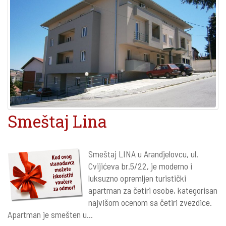
Smeštaj Lina
Smeštaj LINA u Arandjelovcu, ul.
Cvijićeva br.5/22, je moderno i
luksuzno opremljen turistički
apartman za četiri osobe, kategorisan
najvišom ocenom sa četiri zvezdice.
Apartman je smešten u...