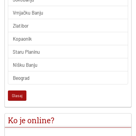
Vrnjačku Banju
Zlatibor
Kopaonik
Staru Planinu
Nišku Banju
Beograd
Glasaj
Ko je online?