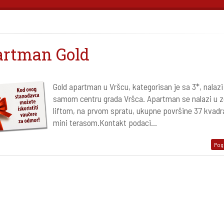
artman Gold
Gold apartman u Vršcu, kategorisan je sa 3*, nalazi
samom centru grada Vršca. Apartman se nalazi u z
liftom, na prvom spratu, ukupne površine 37 kvadr
mini terasom.Kontakt podaci...
Pogl