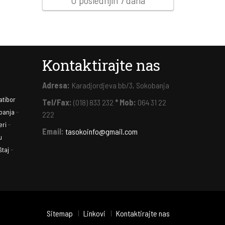
U poslednjih 7 dana
Kontaktirajte nas
Adresa:
Karadjordjeva bb/3, Sokobanja
atibor
Tel/Fax:
(018) 833 232
* Mob:
064 31 22
banja
-
222
eri
-
Email:
tasokoinfo@gmail.com
u
taj
-
Sitemap
Linkovi
Kontaktirajte nas