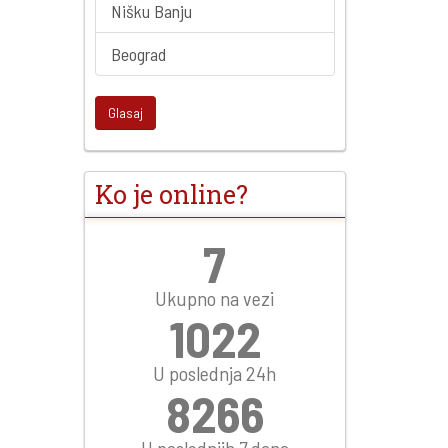
Nišku Banju
Beograd
Glasaj
Ko je online?
8
Ukupno na vezi
1179
U poslednja 24h
9538