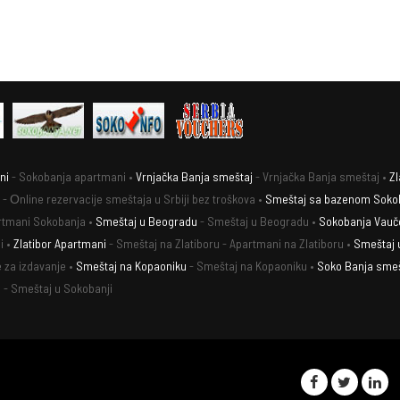
ni
- Sokobanja apartmani •
Vrnjačka Banja smeštaj
- Vrnjačka Banja smeštaj •
Zl
 - Оnline rezervacije smeštaja u Srbiji bez troškova •
Smeštaj sa bazenom Soko
rtmani Sokobanja •
Smeštaj u Beogradu
- Smeštaj u Beogradu •
Sokobanja Vauč
i •
Zlatibor Apartmani
- Smeštaj na Zlatiboru - Apartmani na Zlatiboru •
Smeštaj 
 za izdavanje •
Smeštaj na Kopaoniku
- Smeštaj na Kopaoniku •
Soko Banja smeš
 - Smeštaj u Sokobanji