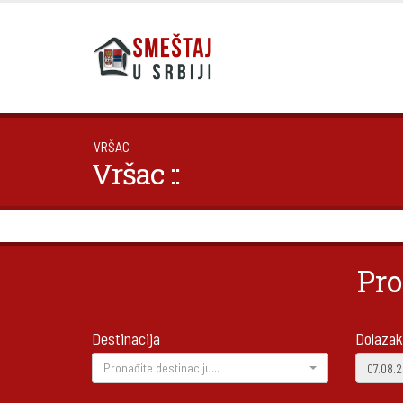
VRŠAC
Vršac ::
Pro
Destinacija
Dolazak
Pronađite destinaciju...