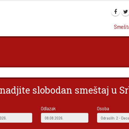
Smešta
nadjite slobodan smeštaj u Srb
Odlazak
Osoba