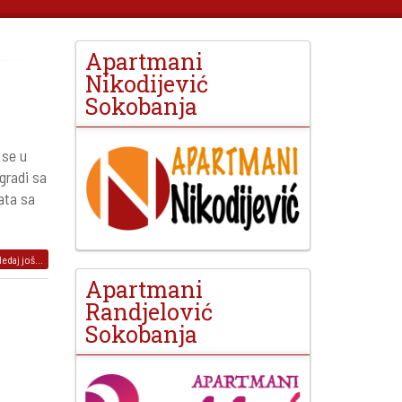
Apartmani
Nikodijević
Sokobanja
 se u
gradi sa
ata sa
edaj još...
Apartmani
Randjelović
Sokobanja