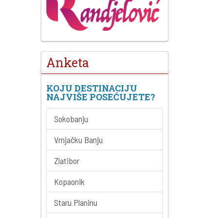
Anketa
KOJU DESTINACIJU
NAJVIŠE POSEĆUJETE?
Sokobanju
Vrnjačku Banju
Zlatibor
Kopaonik
Staru Planinu