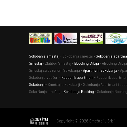
Sokobanja smeštaj
- Sokobanja smeštaj •
Sokobanja apartma
Smeštaj
- Zlatibor Smeštaj •
Ebooking Srbija
- eBooking Srbija
Smeštaj sa bazenom Sokobanja •
Apartmani Sokobanja
- Apa
Sokobanja Vaučeri •
Kopaonik apartmani
- Kopaonik apartman
Sokobanji
- Smeštaj u Sokobanji - Sokobanja Apartmani i sobe
Soko Banja smeštaj •
Sokobanja Booking
- Sokobanja Booking
Copyright © 2026 Smeštaj u Srbiji.