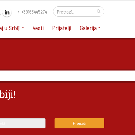
+38163445274
j u Srbiji
Vesti
Prijatelji
Galerija
iji!
Pronađi