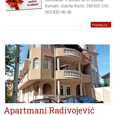
Kontakt: Dobrila Ristić, 018/833-245 ,
063/830-96-96
Pogledaj još...
Apartmani Radivojević