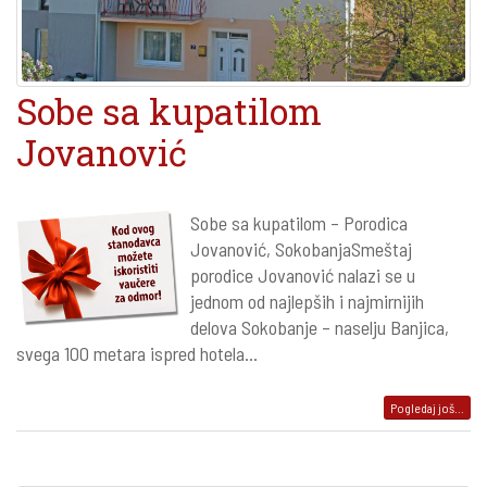
Sobe sa kupatilom
Jovanović
Sobe sa kupatilom – Porodica
Jovanović, SokobanjaSmeštaj
porodice Jovanović nalazi se u
jednom od najlepših i najmirnijih
delova Sokobanje – naselju Banjica,
svega 100 metara ispred hotela...
Pogledaj još...