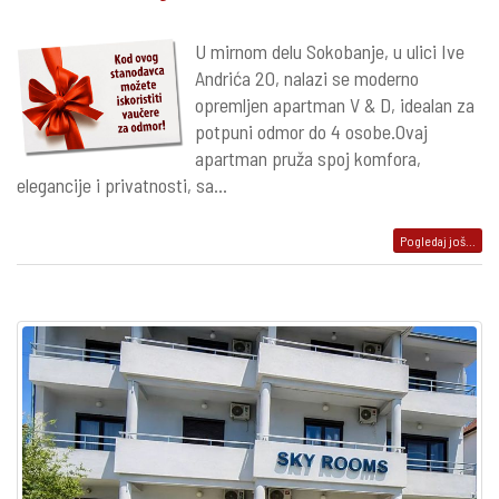
U mirnom delu Sokobanje, u ulici Ive
Andrića 20, nalazi se moderno
opremljen apartman V & D, idealan za
potpuni odmor do 4 osobe.Ovaj
apartman pruža spoj komfora,
elegancije i privatnosti, sa...
Pogledaj još...