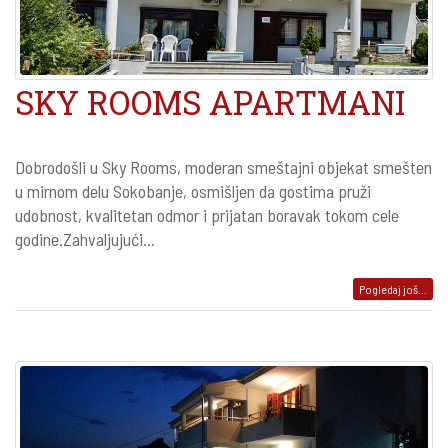
SKY ROOMS APARTMANI
Dobrodošli u Sky Rooms, moderan smeštajni objekat smešten
u mirnom delu Sokobanje, osmišljen da gostima pruži
udobnost, kvalitetan odmor i prijatan boravak tokom cele
godine.Zahvaljujući...
Pogledaj još...