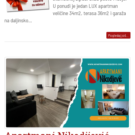
U ponudi je jedan LUX apartman
veličine 34m2, terasa 36m2 i garaža
na daljinsko...
Pogledaj još...