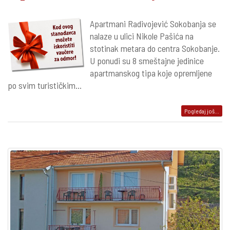
Apartmani Radivojević Sokobanja se
nalaze u ulici Nikole Pašića na
stotinak metara do centra Sokobanje.
U ponudi su 8 smeštajne jedinice
apartmanskog tipa koje opremljene
po svim turističkim...
Pogledaj još...