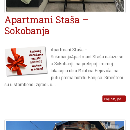
Apartmani Staša –
Sokobanja
Apartmani Staša –
SokobanjaApartmani Staša nalaze se
u Sokobanji, na prelepoj i mirnoj
lokaciji u ulici Milutina Pejovića, na
putu prema hotelu Banjica. Smešteni
su u stambenoj zgradi, u...
Pogledaj još...