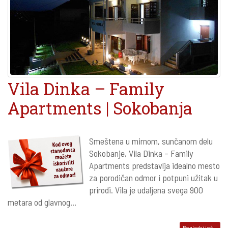
Vila Dinka – Family
Apartments | Sokobanja
Smeštena u mirnom, sunčanom delu
Sokobanje, Vila Dinka – Family
Apartments predstavlja idealno mesto
za porodičan odmor i potpuni užitak u
prirodi. Vila je udaljena svega 900
metara od glavnog...
Pogledaj još...