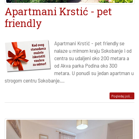
Apartmani Krstić - pet
friendly
Apartmani Krstić - pet friendly se
nalaze u mirnom kraju Sokobanje i od
centra su udaljeni oko 200 metara a
od Akva parka Podina oko 300
metara. U ponudi su jedan apartman u
strogom centru Sokobanje,...
Pogledaj još...