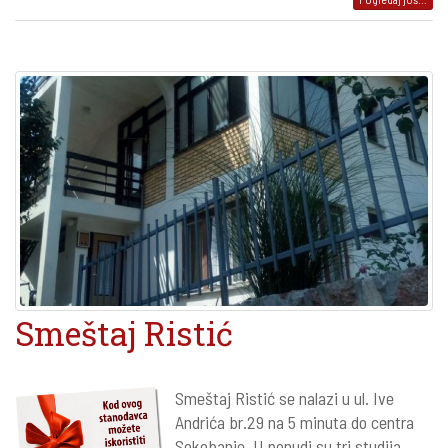
Smeštaj Ristić
Smeštaj Ristić se nalazi u ul. Ive
Andrića br.29 na 5 minuta do centra
Sokobanje. U ponudi su tri studija.