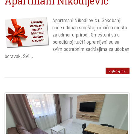
Apartmani Nikodijević
Apartmani Nikodijević u Sokobanji
nude udoban smeštaj i idilično mesto
za odmor u prirodi. Smešteni su u
porodičnoj kući i opremljeni su sa
svim potrebnim sadržajima za udoban
boravak. Svi...
Pogledaj još...