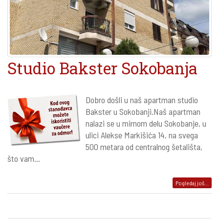
Studio Bakster Sokobanja
Dobro došli u naš apartman studio
Bakster u Sokobanji.Naš apartman
nalazi se u mirnom delu Sokobanje, u
ulici Alekse Markišića 14, na svega
500 metara od centralnog šetališta,
što vam...
Pogledaj još...