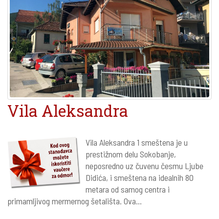
Vila Aleksandra
Vila Aleksandra 1 smeštena je u
prestižnom delu Sokobanje,
neposredno uz čuvenu česmu Ljube
Didića, i smeštena na idealnih 80
metara od samog centra i
primamljivog mermernog šetališta. Ova...