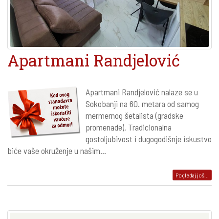
Apartmani Randjelović
Apartmani Randjelović nalaze se u
Sokobanji na 60. metara od samog
mermernog šetalista (gradske
promenade). Tradicionalna
gostoljubivost i dugogodišnje iskustvo
biće vaše okruženje u našim...
Pogledaj još...