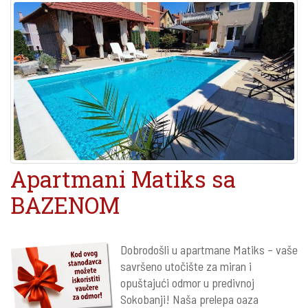
Apartmani Matiks sa
BAZENOM
Dobrodošli u apartmane Matiks – vaše
savršeno utočište za miran i
opuštajući odmor u predivnoj
Sokobanji! Naša prelepa oaza