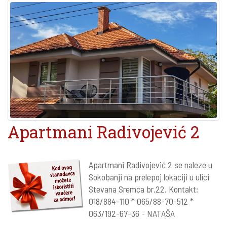
Apartmani Radivojević 2
Apartmani Radivojević 2 se naleze u
Sokobanji na prelepoj lokaciji u ulici
Stevana Sremca br.22. Kontakt:
018/884-110 * 065/88-70-512 *
063/192-67-36 - NATAŠA