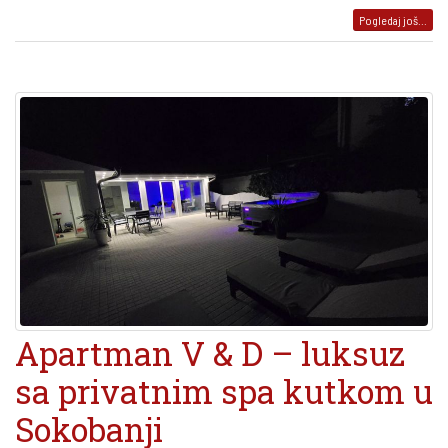
Pogledaj još...
Apartman V & D – luksuz
sa privatnim spa kutkom u
Sokobanji